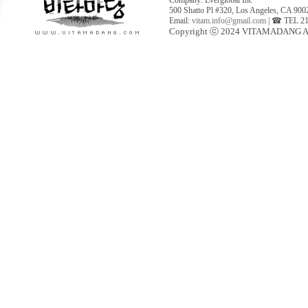
Company: Everglobal Inc
500 Shatto Pl #320, Los Angeles, CA 900
Email:
vitam.info@gmail.com
| ☎ TEL 21
Copyright ⓒ 2024 VITAMADANG All 