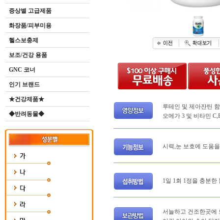
증상별 고급제품
화장품/피부미용
헬스보충제
보조/건강 용품
GNC 코너
인기 브랜드
★건강제품★
루테인 및 제아잔틴 
◆반려동물◆
오메가 3 및 비타민 C,
시력,눈 보호에 도움을
1일 1회 1정을 충분한
서늘하고 건조한곳에 