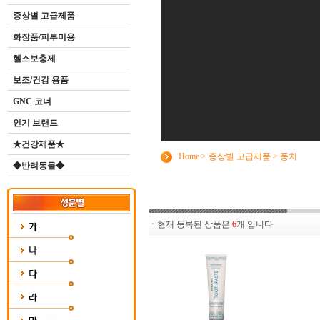
증상별 고급제품
화장품/피부미용
헬스보충제
보조/건강 용품
GNC 코너
인기 브랜드
★건강제품★
Home
>
증상별 고급제품
>
풍치
◆반려동물◆
ㆍ현재 등록된 상품은
6
개 입니다