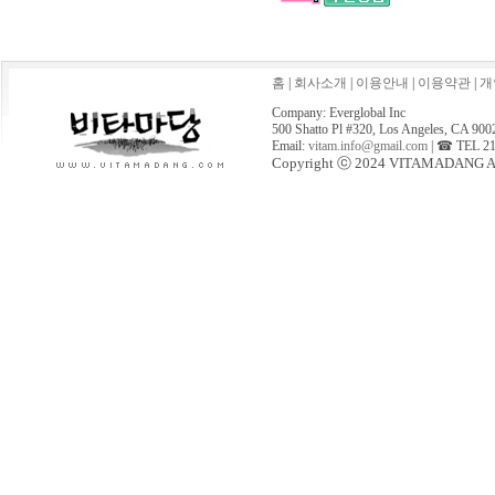
홈
|
회사소개
|
이용안내
|
이용약관
|
개
Company: Everglobal Inc
500 Shatto Pl #320, Los Angeles, CA 900
Email:
vitam.info@gmail.com
| ☎ TEL 21
Copyright ⓒ 2024 VITAMADANG All 