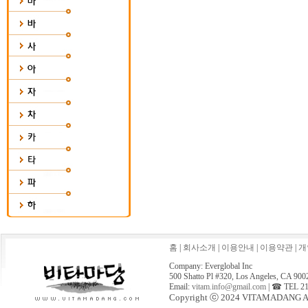
홈
|
회사소개
|
이용안내
|
이용약관
|
개
Company: Everglobal Inc
500 Shatto Pl #320, Los Angeles, CA 900
Email:
vitam.info@gmail.com
| ☎ TEL 21
Copyright ⓒ 2024 VITAMADANG All 