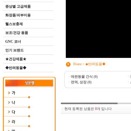
증상별 고급제품
화장품/피부미용
헬스보충제
보조/건강 용품
GNC 코너
인기 브랜드
★건강제품★
Home
>
◆반려동물◆
◆반려동물◆
ㆍ
애완동물 간식 (0)
ㆍ
ㆍ
면역, 성장 (0)
ㆍ
ㆍ현재 등록된 상품은
0
개 입니다