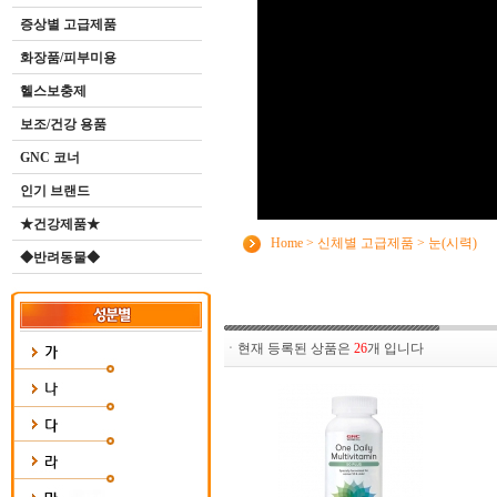
증상별 고급제품
화장품/피부미용
헬스보충제
보조/건강 용품
GNC 코너
인기 브랜드
★건강제품★
Home
>
신체별 고급제품
>
눈(시력)
◆반려동물◆
ㆍ현재 등록된 상품은
26
개 입니다