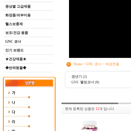
증상별 고급제품
화장품/피부미용
헬스보충제
보조/건강 용품
GNC 코너
인기 브랜드
★건강제품★
Home
>
GNC 코너
>
여성전용
◆반려동물◆
ㆍ
갱년기 (2)
ㆍ
GNC 웰빙코너 (0)
ㆍ현재 등록된 상품은
12
개 입니다