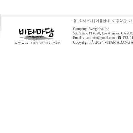
홈
|
회사소개
|
이용안내
|
이용약관
|
개
Company: Everglobal Inc
500 Shatto Pl #320, Los Angeles, CA 900
Email:
vitam.info@gmail.com
| ☎ TEL 21
Copyright ⓒ 2024 VITAMADANG All 