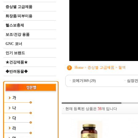
증상별 고급제품
화장품/피부미용
헬스보충제
보조/건강 용품
GNC 코너
인기 브랜드
★건강제품★
Home
>
증상별 고급제품
>
혈액
◆반려동물◆
ㆍ
오메가369 (29)
ㆍ
심장건
ㆍ현재 등록된 상품은
59
개 입니다