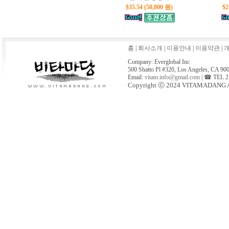
$35.54 (50,800 원)
$2
홈
|
회사소개
|
이용안내
|
이용약관
|
Company: Everglobal Inc
500 Shatto Pl #320, Los Angeles, CA 90
Email:
vitam.info@gmail.com
| ☎ TEL 2
Copyright ⓒ 2024 VITAMADANG All 