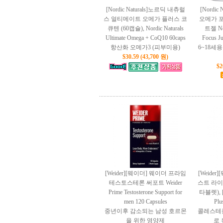
[Nordic Naturals]노르딕 내츄럴
[Nordic
스 얼티메이트 오메가 플러스 코
오메가 포
큐텐 (60캡슐), Nordic Naturals
트젤 Nor
Ultimate Omega + CoQ10 60caps
Focus Ju
항산화 오메가3 (피부미용)
6~18세
$30.59 (43,700 원)
$2
[Weider][웨이더] 웨이더 프라임
[Weide
테스토스테론 써포트 Weider
스트 라이스
Prime Testosterone Support for
타블렛), [W
men 120 Capsules
Plu
중년이후 감소되는 남성 호르몬
콜레스테롤
을 위한 영양제
로 