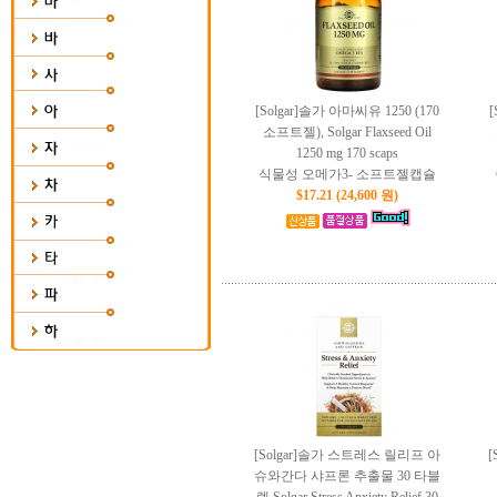
[Solgar]솔가 아마씨유 1250 (170
소프트젤), Solgar Flaxseed Oil
1250 mg 170 scaps
식물성 오메가3- 소프트젤캡슐
$17.21 (24,600 원)
[Solgar]솔가 스트레스 릴리프 아
[
슈와간다 샤프론 추출물 30 타블