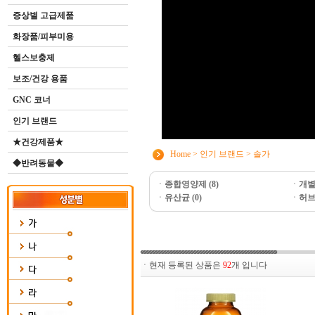
증상별 고급제품
화장품/피부미용
헬스보충제
보조/건강 용품
GNC 코너
인기 브랜드
★건강제품★
Home
>
인기 브랜드
>
솔가
◆반려동물◆
ㆍ
종합영양제 (8)
ㆍ
개별
ㆍ
유산균 (0)
ㆍ
허브 
ㆍ현재 등록된 상품은
92
개 입니다