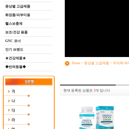
증상별 고급제품
화장품/피부미용
헬스보충제
보조/건강 용품
GNC 코너
인기 브랜드
★건강제품★
Home
>
증상별 고급제품
>
주의력/과
◆반려동물◆
ㆍ현재 등록된 상품은
3
개 입니다