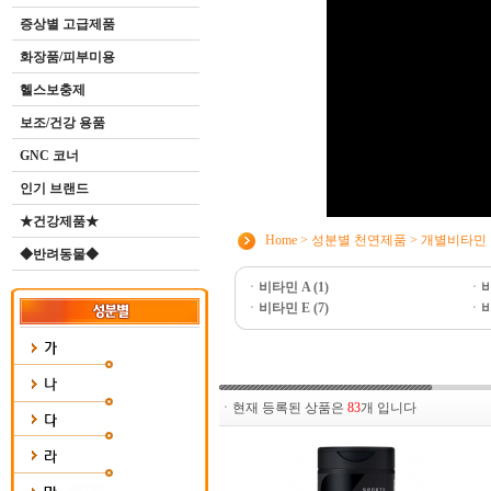
증상별 고급제품
화장품/피부미용
헬스보충제
보조/건강 용품
GNC 코너
인기 브랜드
★건강제품★
Home
>
성분별 천연제품
>
개별비타민
◆반려동물◆
ㆍ
비타민 A (1)
ㆍ
비
ㆍ
비타민 E (7)
ㆍ
비
ㆍ현재 등록된 상품은
83
개 입니다