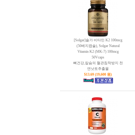
[Solgar]솔가 비타민 K2 100mcg
(50베지캡슐), Solgar Natural
Vitamin K2 (MK-7) 100mcg
50Vcaps
뼈건강,칼슘의 혈관침착방지 천
연낫토추출물
$13.69 (19,600 원)