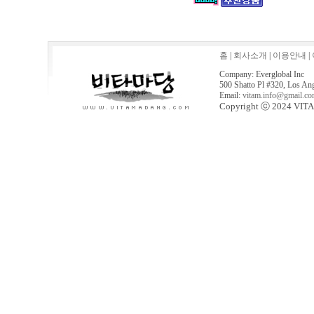
홈
|
회사소개
|
이용안내
|
Company: Everglobal Inc
500 Shatto Pl #320, Los An
Email:
vitam.info@gmail.c
Copyright ⓒ 2024 VITA