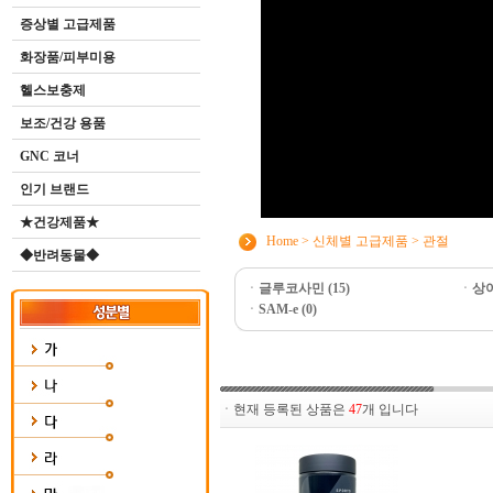
증상별 고급제품
화장품/피부미용
헬스보충제
보조/건강 용품
GNC 코너
인기 브랜드
★건강제품★
Home
>
신체별 고급제품
>
관절
◆반려동물◆
ㆍ
글루코사민 (15)
ㆍ
상어
ㆍ
SAM-e (0)
ㆍ현재 등록된 상품은
47
개 입니다