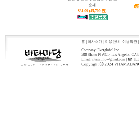
충제
$31.99 (45,700 원)
홈
|
회사소개
|
이용안내
|
이용약관
Company: Everglobal Inc
500 Shatto Pl #320, Los Angeles, CA 
Email:
vitam.info@gmail.com
| ☎ TEL
Copyright ⓒ 2024 VITAMADANG Al