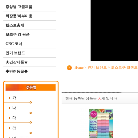
증상별 고급제품
화장품/피부미용
헬스보충제
보조/건강 용품
GNC 코너
인기 브랜드
★건강제품★
Home
>
인기 브랜드
>
코스코/커크랜드
◆반려동물◆
ㆍ현재 등록된 상품은
68
개 입니다