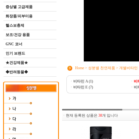
증상별 고급제품
화장품/피부미용
헬스보충제
보조/건강 용품
GNC 코너
인기 브랜드
★건강제품★
Home
>
성분별 천연제품
>
개별비타민
◆반려동물◆
ㆍ
비타민 A (1)
ㆍ
비타
ㆍ
비타민 E (7)
ㆍ
비타
ㆍ현재 등록된 상품은
38
개 입니다